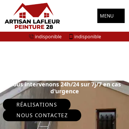
MENU
indisponible
indisponible
ENTREPRISE RAVALEMENT DE FAÇADE
MEVOISINS 28130
Nous intervenons 24h/24 sur 7j/7 en cas
d'urgence
RÉALISATIONS
NOUS CONTACTEZ