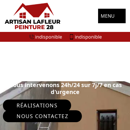
MENU
indisponible
indisponible
ENTREPRISE RAVALEMENT DE FAÇADE
ROUVRES 28260
Nous intervenons 24h/24 sur 7j/7 en cas
d'urgence
RÉALISATIONS
NOUS CONTACTEZ