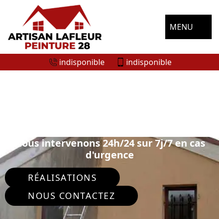
MENU
indisponible
indisponible
ENTREPRISE RAVALEMENT DE FAÇADE
SOULAIRES 28130
Nous intervenons 24h/24 sur 7j/7 en cas
d'urgence
RÉALISATIONS
NOUS CONTACTEZ