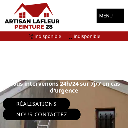
MENU
indisponible
indisponible
ENTREPRISE RAVALEMENT DE FAÇADE
VILLAMPUY 28200
Nous intervenons 24h/24 sur 7j/7 en cas
d'urgence
RÉALISATIONS
NOUS CONTACTEZ