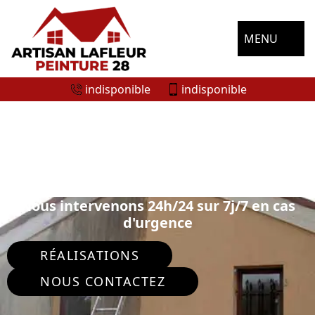
MENU
indisponible
indisponible
ENTREPRISE RAVALEMENT DE FAÇADE
VILLENEUVE SAINT NICOLAS 28150
Nous intervenons 24h/24 sur 7j/7 en cas
d'urgence
RÉALISATIONS
NOUS CONTACTEZ