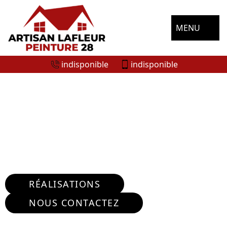
MENU
indisponible
indisponible
ENTREPRISE RÉPARATION FISSURE
MURS BOISSY LES PERCHE 28340
Nous intervenons 24h/24 sur 7j/7 en cas
d'urgence
RÉALISATIONS
NOUS CONTACTEZ