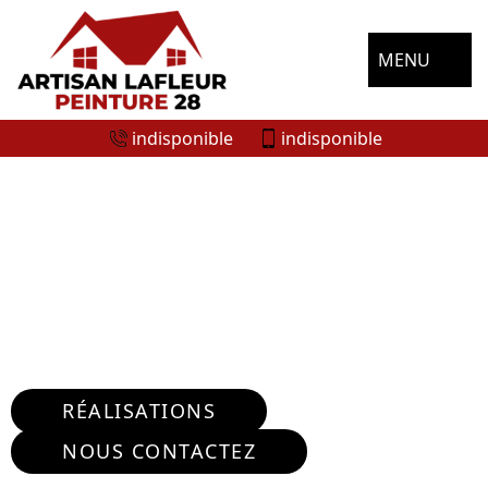
MENU
indisponible
indisponible
ENTREPRISE RÉPARATION FISSURE
MURS CHAMPROND EN GATINE
28240
Nous intervenons 24h/24 sur 7j/7 en cas
d'urgence
RÉALISATIONS
NOUS CONTACTEZ