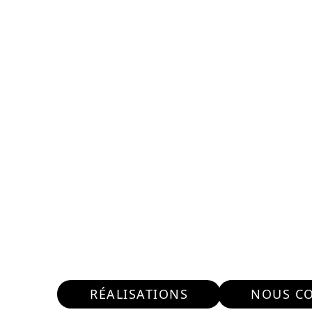
ENTREPRISE RÉPA
CHENE C
Nous intervenons 24h/2
RÉALISATIONS
NOUS C