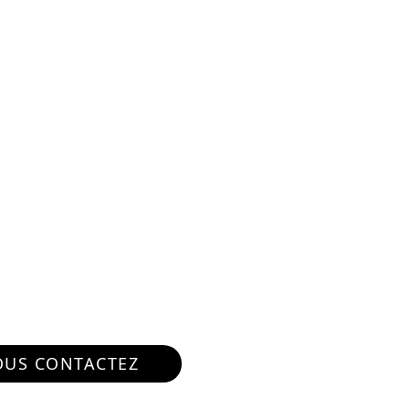
N COMBRES 28480
4 sur 7j/7 en cas d'urgence
US CONTACTEZ