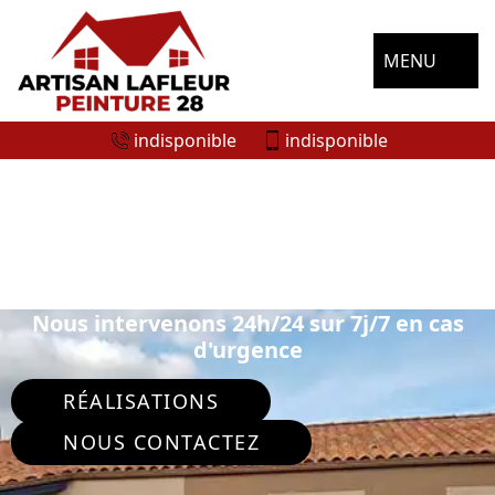
MENU
indisponible
indisponible
ENTREPRISE NETTOYAGE DE FAÇADE
CHAPELLE FORAINVILLIERS 28500
Nous intervenons 24h/24 sur 7j/7 en cas
d'urgence
RÉALISATIONS
NOUS CONTACTEZ