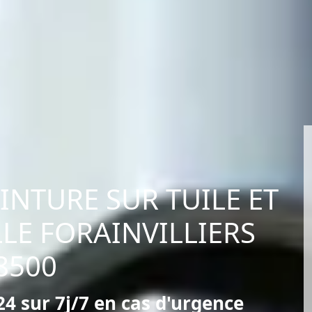
EINTURE SUR TUILE ET
LE FORAINVILLIERS
8500
4 sur 7j/7 en cas d'urgence