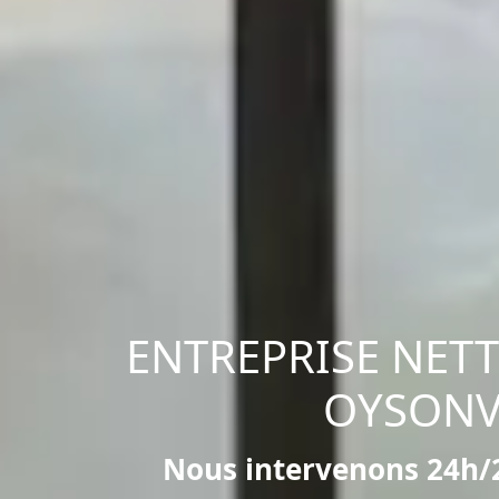
ENTREPRISE NET
OYSONV
Nous intervenons 24h/2