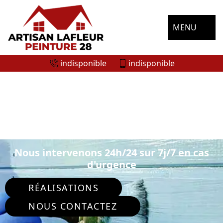
MENU
indisponible
indisponible
ENTREPRISE DE PEINTURE
EXTÉRIEURE FONTENAY SUR CONIE
28140
Nous intervenons 24h/24 sur 7j/7 en cas
d'urgence
RÉALISATIONS
NOUS CONTACTEZ