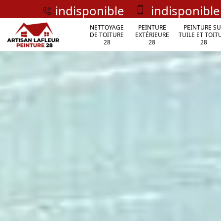
indisponible
indisponible
NETTOYAGE
PEINTURE
PEINTURE SU
DE TOITURE
EXTÉRIEURE
TUILE ET TOIT
28
28
28