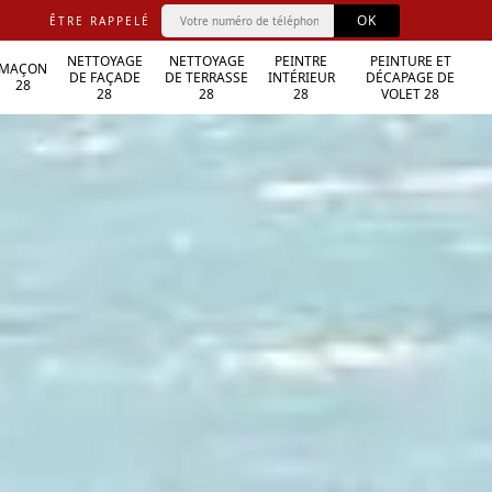
ÊTRE RAPPELÉ
NETTOYAGE
NETTOYAGE
PEINTRE
PEINTURE ET
MAÇON
DE FAÇADE
DE TERRASSE
INTÉRIEUR
DÉCAPAGE DE
28
28
28
28
VOLET 28