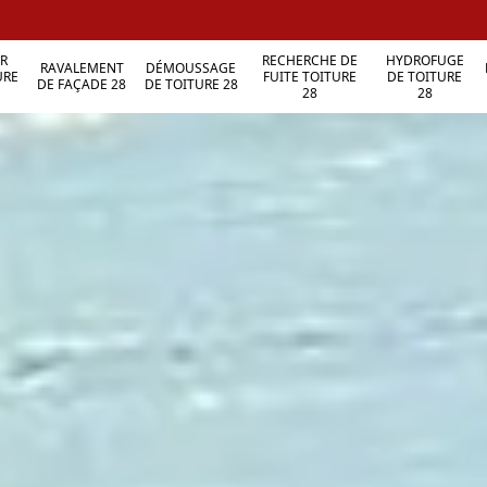
R
RECHERCHE DE
HYDROFUGE
RAVALEMENT
DÉMOUSSAGE
URE
FUITE TOITURE
DE TOITURE
DE FAÇADE 28
DE TOITURE 28
28
28