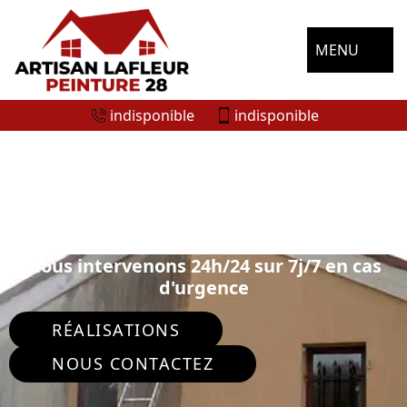
MENU
indisponible
indisponible
ENTREPRISE RAVALEMENT DE FAÇADE
FRANCOURVILLE 28700
Nous intervenons 24h/24 sur 7j/7 en cas
d'urgence
RÉALISATIONS
NOUS CONTACTEZ