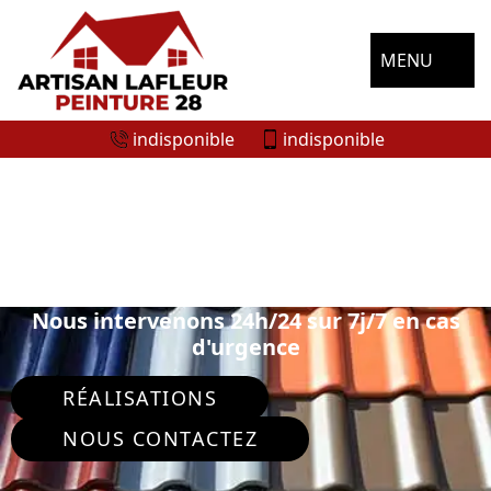
MENU
indisponible
indisponible
SPÉCIALISTE EN PEINTURE SUR TUILE
ET TOITURE GASVILL'OISEME 28300
Nous intervenons 24h/24 sur 7j/7 en cas
d'urgence
RÉALISATIONS
NOUS CONTACTEZ