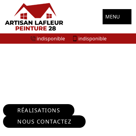
MENU
indisponible
indisponible
ENTREPRISE RÉPARATION FISSURE
MURS GASVILL'OISEME 28300
Nous intervenons 24h/24 sur 7j/7 en cas
d'urgence
RÉALISATIONS
NOUS CONTACTEZ