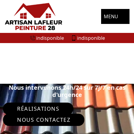
MENU
indisponible
indisponible
SPÉCIALISTE EN PEINTURE SUR TUILE
ET TOITURE MAINTERNE 28270
Nous intervenons 24h/24 sur 7j/7 en cas
d'urgence
RÉALISATIONS
NOUS CONTACTEZ