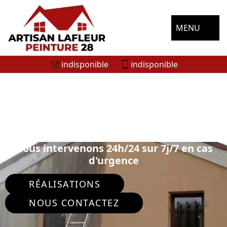
MENU
indisponible
indisponible
ENTREPRISE RAVALEMENT DE FAÇADE
SAINT DENIS DES PUITS 28240
Nous intervenons 24h/24 sur 7j/7 en cas
d'urgence
RÉALISATIONS
NOUS CONTACTEZ